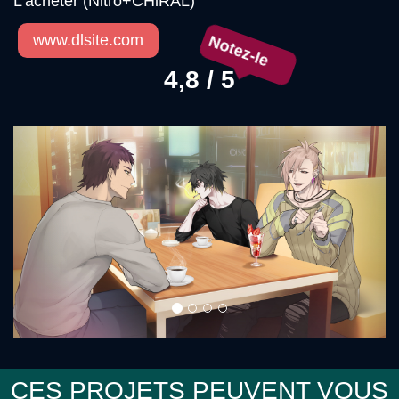
L'acheter (Nitro+CHiRAL)
Notez-le
www.dlsite.com
4,8 / 5
Précédent
Sui
CES PROJETS PEUVENT VOUS