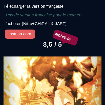
Télécharger la version française
Pas de version française pour le moment...
L'acheter (Nitro+CHiRAL & JAST)
Notez-le
jastusa.com
3,5 / 5
Précédent
Sui