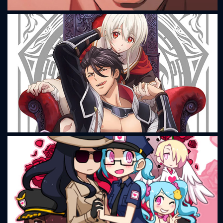
Mignon
Maō Evelogia ni Mi wo Sasage yo