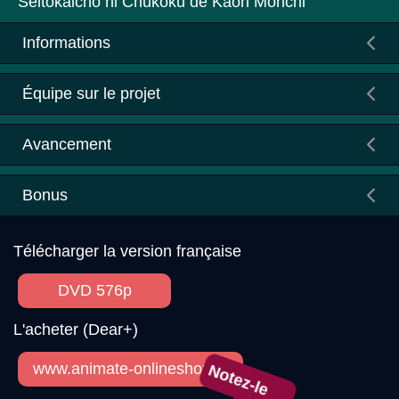
Seitokaichō ni Chūkoku de Kaori Monchi
Informations
Équipe sur le projet
Avancement
Bonus
Télécharger la version française
DVD 576p
L'acheter (Dear+)
www.animate-onlineshop.jp
Notez-le