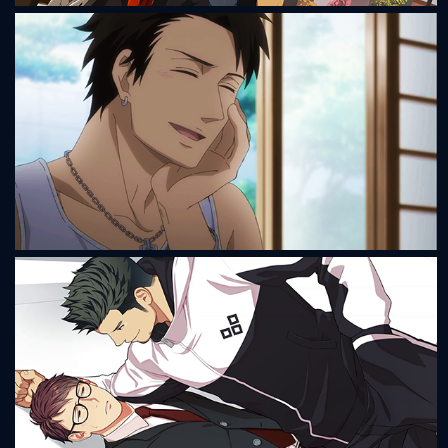
Sleepover
Saezuru Tori wa Habatakanai - Don't stay gold