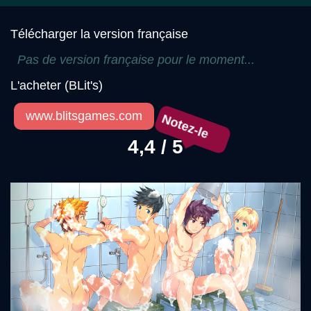
Télécharger la version française
Pas de version française pour le moment...
L'acheter (BLit's)
www.blitsgames.com
Notez-le
4,4 / 5
Précédent
Sui