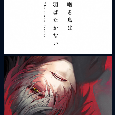
Sweet Pool
Saezuru Tori wa Habatakanai - The storm