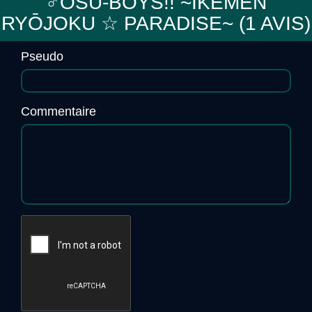
♂OSU-BOYS!! ~IKEMEN
RYŌJOKU ☆ PARADISE~ (
1
AVIS)
Eden-ui Neomeo
Pseudo
Commentaire