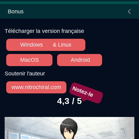
Bonus
Télécharger la version française
Windows
& Linux
MacOS
Android
Soutenir l'auteur
Notez-le
www.nitrochiral.com
4,3 / 5
Précédent
Sui