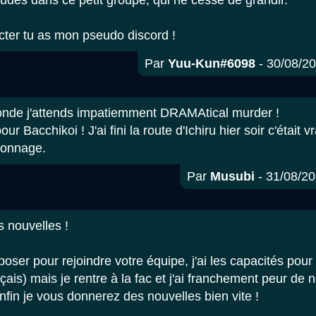
des dans ce petit groupe, qui ne cesse de grandir.
cter tu as mon pseudo discord !
Par
Yuu-Kun#6098
- 30/08/20
e j'attends impatiemment DRAMAtical murder !
our Bacchikoi ! J'ai fini la route d'Ichiru hier soir c'étai
sonnage.
Par
Musubi
- 31/08/20
s nouvelles !
oser pour rejoindre votre équipe, j'ai les capacités pour 
nçais) mais je rentre à la fac et j'ai franchement peur de
in je vous donnerez des nouvelles bien vite !