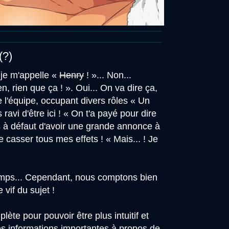
?)
 je m'appelle «
Henry
! »... Non...
 rien que ça ! ». Oui... On va dire ça,
 l'équipe, occupant divers rôles « Un
ravi d'être ici ! « On t'a payé pour dire
s à défaut d'avoir une grande annonce à
e casser tous mes effets ! « Mais... ! Je
emps... Cependant, nous comptons bien
vif du sujet !
ète pour pouvoir être plus intuitif et
les informations importantes à propos de