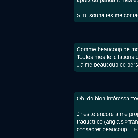
après ou pendant mes étu
Si tu souhaites me conta
Comme beaucoup de mond
Toutes mes félicitations p
J'aime beaucoup ce per
Oh, de bien intéressante
J'hésite encore à me prop
traductrice (anglais >fra
consacrer beaucoup… Enf