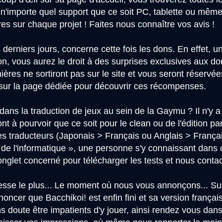
 n'importe quel support que ce soit PC, tablette ou même
s sur chaque projet ! Faites nous connaître vos avis !
derniers jours, concerne cette fois les dons. En effet, 
don, vous aurez le droit à des surprises exclusives aux d
ières ne sortiront pas sur le site et vous seront réservé
e sur la page dédiée pour découvrir ces récompenses.
ans la traduction de jeux au sein de la Gaymu ? Il n'y a
ont à pourvoir que ce soit pour le clean ou de l'édition
es traducteurs (Japonais > Français ou Anglais > Françai
at de l'informatique », une personne s'y connaissant dans
onglet concerné pour télécharger les tests et nous contac
téresse le plus... Le moment où nous vous annonçons... Su
oncer que Bacchikoi! est enfin fini et sa version français
ns doute être impatients d'y jouer, ainsi rendez vous dan