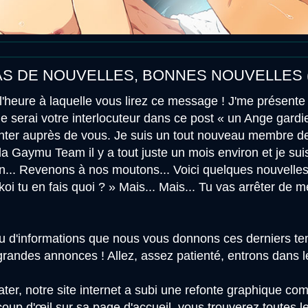
AS DE NOUVELLES, BONNES NOUVELLES (
l'heure à laquelle vous lirez ce message ! J'me présente
serai votre interlocuteur dans ce post « un Ange gardien,
senter auprès de vous. Je suis un tout nouveau membre de
é la Gaymu Team il y a tout juste un mois environ et je suis 
on... Revenons à nos moutons... Voici quelques nouvelle
koi tu en fais quoi ? » Mais... Mais... Tu vas arrêter de m
eu d'informations que nous vous donnons ces derniers t
randes annonces ! Allez, assez patienté, entrons dans le 
r, notre site internet a subi une refonte graphique compl
 coup d'œil sur sa page d'accueil, vous trouverez toutes 