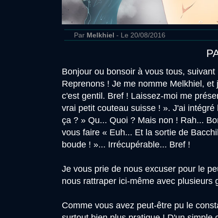
Par
Melkhiel
- Le 20/08/2016
P
Bonjour ou bonsoir à vous tous, suivant 
Reprenons ! Je me nomme Melkhiel, et je 
c'est gentil. Bref ! Laissez-moi me pré
vrai petit couteau suisse ! ». J'ai intégr
ça ? » Qu... Quoi ? Mais non ! Rah... B
vous faire « Euh... Et la sortie de Bacchi
boude ! »... Irrécupérable... Bref !
Je vous prie de nous excuser pour le p
nous rattraper ici-même avec plusieurs g
Comme vous avez peut-être pu le constate
surtout bien plus pratique ! D'un simple